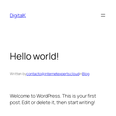
Saltar
al
DigitalK
contenido
Hello world!
Written by
contacto@internetexperts.cloud
in
Blog
Welcome to WordPress. This is your first
post. Edit or delete it, then start writing!